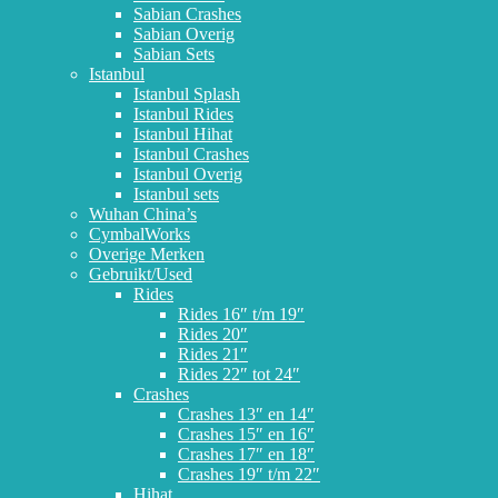
Sabian Crashes
Sabian Overig
Sabian Sets
Istanbul
Istanbul Splash
Istanbul Rides
Istanbul Hihat
Istanbul Crashes
Istanbul Overig
Istanbul sets
Wuhan China’s
CymbalWorks
Overige Merken
Gebruikt/Used
Rides
Rides 16″ t/m 19″
Rides 20″
Rides 21″
Rides 22″ tot 24″
Crashes
Crashes 13″ en 14″
Crashes 15″ en 16″
Crashes 17″ en 18″
Crashes 19″ t/m 22″
Hihat