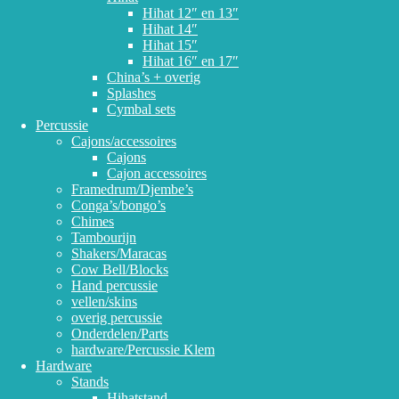
Hihat 12″ en 13″
Hihat 14″
Hihat 15″
Hihat 16″ en 17″
China’s + overig
Splashes
Cymbal sets
Percussie
Cajons/accessoires
Cajons
Cajon accessoires
Framedrum/Djembe’s
Conga’s/bongo’s
Chimes
Tambourijn
Shakers/Maracas
Cow Bell/Blocks
Hand percussie
vellen/skins
overig percussie
Onderdelen/Parts
hardware/Percussie Klem
Hardware
Stands
Hihatstand