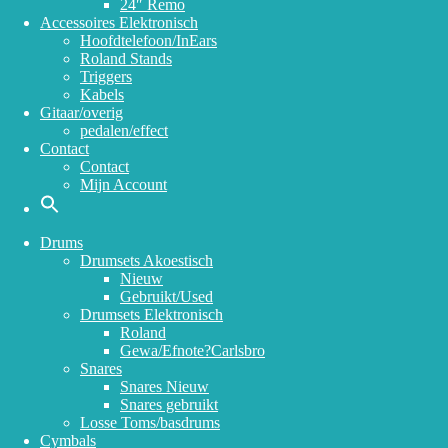
24″ Remo
Accessoires Elektronisch
Hoofdtelefoon/InEars
Roland Stands
Triggers
Kabels
Gitaar/overig
pedalen/effect
Contact
Contact
Mijn Account
Drums
Drumsets Akoestisch
Nieuw
Gebruikt/Used
Drumsets Elektronisch
Roland
Gewa/Efnote?Carlsbro
Snares
Snares Nieuw
Snares gebruikt
Losse Toms/basdrums
Cymbals