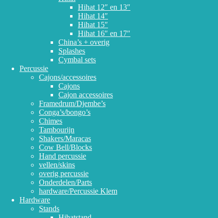
Hihat 12″ en 13″
Hihat 14″
Hihat 15″
Hihat 16″ en 17″
China’s + overig
Splashes
Cymbal sets
Percussie
Cajons/accessoires
Cajons
Cajon accessoires
Framedrum/Djembe’s
Conga’s/bongo’s
Chimes
Tambourijn
Shakers/Maracas
Cow Bell/Blocks
Hand percussie
vellen/skins
overig percussie
Onderdelen/Parts
hardware/Percussie Klem
Hardware
Stands
Hihatstand