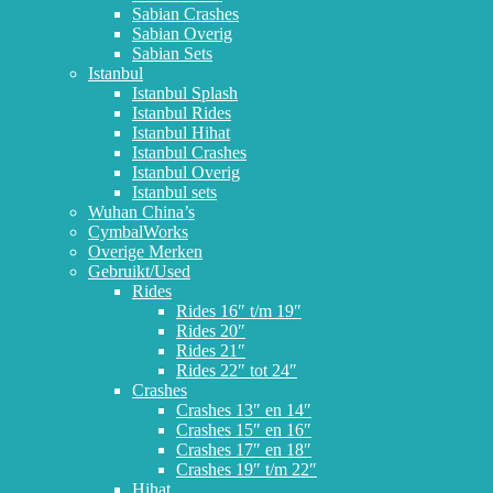
Sabian Crashes
Sabian Overig
Sabian Sets
Istanbul
Istanbul Splash
Istanbul Rides
Istanbul Hihat
Istanbul Crashes
Istanbul Overig
Istanbul sets
Wuhan China’s
CymbalWorks
Overige Merken
Gebruikt/Used
Rides
Rides 16″ t/m 19″
Rides 20″
Rides 21″
Rides 22″ tot 24″
Crashes
Crashes 13″ en 14″
Crashes 15″ en 16″
Crashes 17″ en 18″
Crashes 19″ t/m 22″
Hihat