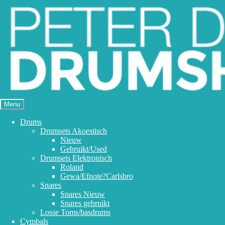
Ga
Ga
door
naar
naar
de
navigatie
inhoud
Menu
Drums
Drumsets Akoestisch
Nieuw
Gebruikt/Used
Drumsets Elektronisch
Roland
Gewa/Efnote?Carlsbro
Snares
Snares Nieuw
Snares gebruikt
Losse Toms/basdrums
Cymbals