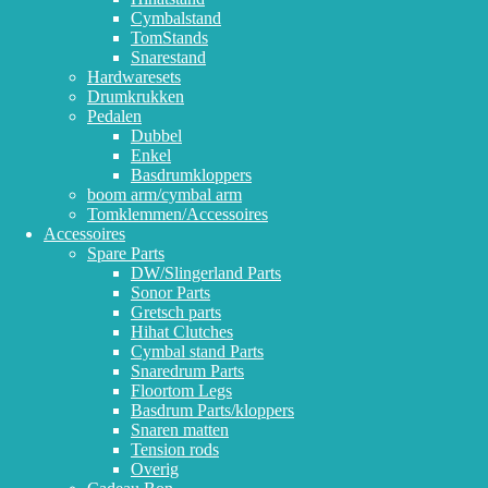
Cymbalstand
TomStands
Snarestand
Hardwaresets
Drumkrukken
Pedalen
Dubbel
Enkel
Basdrumkloppers
boom arm/cymbal arm
Tomklemmen/Accessoires
Accessoires
Spare Parts
DW/Slingerland Parts
Sonor Parts
Gretsch parts
Hihat Clutches
Cymbal stand Parts
Snaredrum Parts
Floortom Legs
Basdrum Parts/kloppers
Snaren matten
Tension rods
Overig