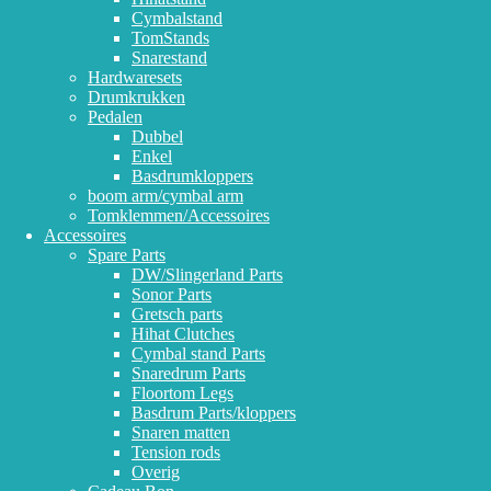
Cymbalstand
TomStands
Snarestand
Hardwaresets
Drumkrukken
Pedalen
Dubbel
Enkel
Basdrumkloppers
boom arm/cymbal arm
Tomklemmen/Accessoires
Accessoires
Spare Parts
DW/Slingerland Parts
Sonor Parts
Gretsch parts
Hihat Clutches
Cymbal stand Parts
Snaredrum Parts
Floortom Legs
Basdrum Parts/kloppers
Snaren matten
Tension rods
Overig