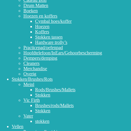
Cadeau Bon
Drum Matten
Boeken
Hoezen en koffers
Cymbal hoes/koffer
Hoezen
Koffers
Stokken tassen
Hardware trolly’s
Practicepad/oefenpad
Hoofdtelefoon/InEars/Gehoorbescherming
Dempers/demping
Cleaners
Merchandise
Overig
Stokken/Brushes/Rots
Meinl
Rods/Brushes/Mallets
Stokken
Vic Firth
Brushes/rods/Mallets
Stokken
Vater
stokken
Vellen