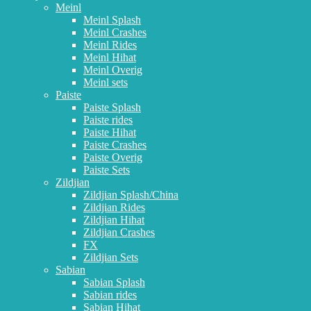
Meinl
Meinl Splash
Meinl Crashes
Meinl Rides
Meinl Hihat
Meinl Overig
Meinl sets
Paiste
Paiste Splash
Paiste rides
Paiste Hihat
Paiste Crashes
Paiste Overig
Paiste Sets
Zildjian
Zildjian Splash/China
Zildjian Rides
Zildjian Hihat
Zildjian Crashes
FX
Zildjian Sets
Sabian
Sabian Splash
Sabian rides
Sabian Hihat