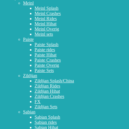
Meinl
Meinl Splash
Meinl Crashes
Meinl Rides
Meinl Hihat
Meinl Overig
Meinl sets
Paiste
Paiste Splash
Paiste rides
Paiste Hihat
Paiste Crashes
Paiste Overig
Paiste Sets
Zildjian
Zildjian Splash/China
Zildjian Rides
Zildjian Hihat
Zildjian Crashes
FX
Zildjian Sets
Sabian
Sabian Splash
Sabian rides
Sabian Hihat