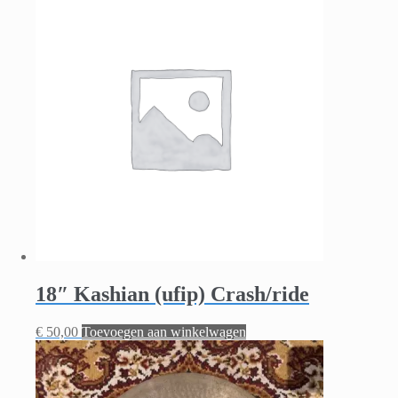
18″ Kashian (ufip) Crash/ride
€
50,00
Toevoegen aan winkelwagen