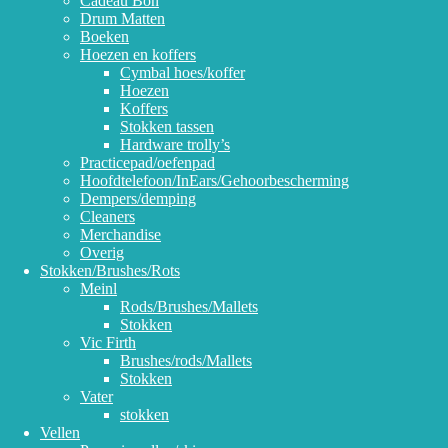
Cadeau Bon
Drum Matten
Boeken
Hoezen en koffers
Cymbal hoes/koffer
Hoezen
Koffers
Stokken tassen
Hardware trolly’s
Practicepad/oefenpad
Hoofdtelefoon/InEars/Gehoorbescherming
Dempers/demping
Cleaners
Merchandise
Overig
Stokken/Brushes/Rots
Meinl
Rods/Brushes/Mallets
Stokken
Vic Firth
Brushes/rods/Mallets
Stokken
Vater
stokken
Vellen