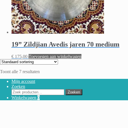
19” Zildjian Avedis jaren 70 medium
€
175,00
Toevoegen aan winkelwagen
Toont alle 7 resultaten
Mijn account
Zoeken
Zoeken
Zoeken
naar:
Winkelwagen
0